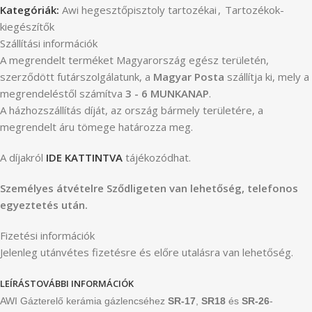
Kategóriák:
Awi hegesztőpisztoly tartozékai
,
Tartozékok-
kiegészítők
Szállítási információk
A megrendelt terméket Magyarország egész területén,
szerződött futárszolgálatunk, a
Magyar Posta
szállítja ki, mely a
megrendeléstől számítva
3 - 6 MUNKANAP
.
A házhozszállítás díját, az ország bármely területére, a
megrendelt áru tömege határozza meg.
A díjakról
IDE KATTINTVA
tájékozódhat.
Személyes átvételre Sződligeten van lehetőség, telefonos
egyeztetés után.
Fizetési információk
Jelenleg utánvétes fizetésre és előre utalásra van lehetőség.
LEÍRÁS
TOVÁBBI INFORMÁCIÓK
AWI Gázterelő kerámia gázlencséhez
SR-17
,
SR18
és
SR-26
-