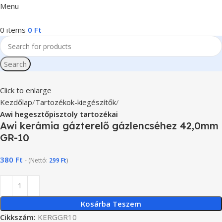
Menu
0
items
0
Ft
Search
Click to enlarge
Kezdőlap
Tartozékok-kiegészítők
Awi hegesztőpisztoly tartozékai
Awi kerámia gázterelő gázlencséhez 42,0mm
GR-10
380
Ft
- (Nettó:
299
Ft
)
Kosárba Teszem
Cikkszám:
KERGGR10