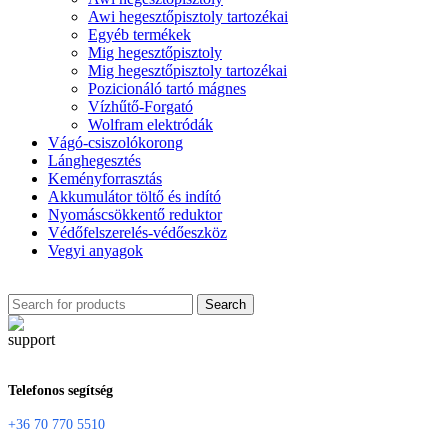
Awi hegesztőpisztoly tartozékai
Egyéb termékek
Mig hegesztőpisztoly
Mig hegesztőpisztoly tartozékai
Pozicionáló tartó mágnes
Vízhűtő-Forgató
Wolfram elektródák
Vágó-csiszolókorong
Lánghegesztés
Keményforrasztás
Akkumulátor töltő és indító
Nyomáscsökkentő reduktor
Védőfelszerelés-védőeszköz
Vegyi anyagok
Search
Telefonos segítség
+36 70 770 5510