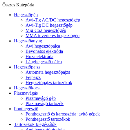
Összes Kategória
Hegesztőgép
Awi-Tig AC/DC hegesztőgép
Awi-Tig DC hegesztőgép
Mig-Co2 hegesztőgép
MMA inverteres hegesztőgép
Hegesztőanyag
Awi hegesztőpálca
Bevonatos elektróda
Huzalelektróda
Lánghegesztő pálca
Hegesztőpajzs
Automata hegesztőpajzs
Fejpajzs
Hegesztőpajzs tartozékok
Hegesztőkocsi
Plazmavágás
Plazmavágó gép
Plazmavágó tartozék
Ponthegesztő
Ponthegesztő és karosszéria javító gépek
Ponthegesztő tartozékok
Tartozékok-kiegészítők
Awi hegesztőpisztoly