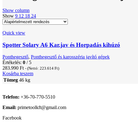
Show column
Show
9
12
18
24
Quick view
Spotter Solary A6 Kar.jav és Horpadás kihúzó
Ponthegesztő
,
Ponthegesztő és karosszéria javító gépek
Értékelés:
0
/ 5
283.990
Ft
- (Nettó:
223.614
Ft
)
Kosárba teszem
Tömeg
46 kg
Telefon:
+36-70-770-5510
Email:
primetoolkft@gmail.com
Facebook