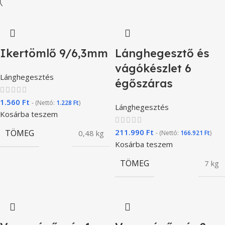
Ikertömlő 9/6,3mm
Lánghegesztő és
vágókészlet 6
Lánghegesztés
égőszáras
1.560
Ft
- (Nettó:
1.228
Ft
)
Lánghegesztés
Kosárba teszem
211.990
Ft
TÖMEG
0,48 kg
- (Nettó:
166.921
Ft
)
Kosárba teszem
TÖMEG
7 kg