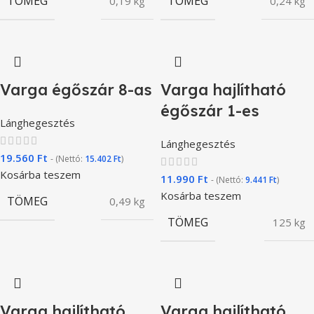
TÖMEG
TÖMEG
0,19 kg
0,24 kg
Varga égőszár 8-as
Varga hajlítható
égőszár 1-es
Lánghegesztés
Lánghegesztés
19.560
Ft
- (Nettó:
15.402
Ft
)
Kosárba teszem
11.990
Ft
- (Nettó:
9.441
Ft
)
Kosárba teszem
TÖMEG
0,49 kg
TÖMEG
125 kg
Varga hajlítható
Varga hajlítható