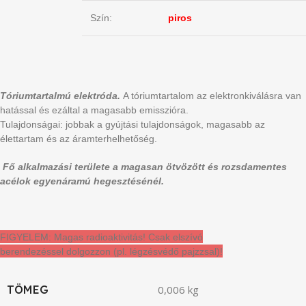
Szín:
piros
Tóriumtartalmú elektróda.
A tóriumtartalom az elektronkiválásra van
hatással és ezáltal a magasabb emisszióra.
Tulajdonságai: jobbak a gyújtási tulajdonságok, magasabb az
élettartam és az áramterhelhetőség.
Fő alkalmazási területe a magasan ötvözött és rozsdamentes
acélok egyenáramú hegesztésénél.
FIGYELEM: Magas radioaktivitás! Csak elszívó
berendezéssel dolgozzon (pl. légzésvédő pajzzsal)!
TÖMEG
0,006 kg