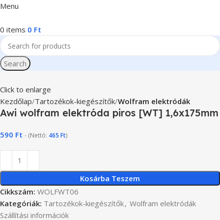
Menu
0
items
0
Ft
Search
Click to enlarge
Kezdőlap
Tartozékok-kiegészítők
Wolfram elektródák
Awi wolfram elektróda piros [WT] 1,6x175mm
590
Ft
- (Nettó:
465
Ft
)
Kosárba Teszem
Cikkszám:
WOLFWT06
Kategóriák:
Tartozékok-kiegészítők
,
Wolfram elektródák
Szállítási információk