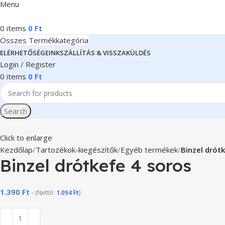
Menu
0
items
0
Ft
Összes Termékkategória
ELÉRHETŐSÉGEINK
SZÁLLÍTÁS & VISSZAKÜLDÉS
Login / Register
0
items
0
Ft
Search
Click to enlarge
Kezdőlap
Tartozékok-kiegészítők
Egyéb termékek
Binzel drót
Binzel drótkefe 4 soros
1.390
Ft
- (Nettó:
1.094
Ft
)