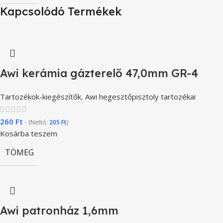
Kapcsolódó Termékek
Awi kerámia gázterelő 47,0mm GR-4
Tartozékok-kiegészítők
,
Awi hegesztőpisztoly tartozékai
260
Ft
- (Nettó:
205
Ft
)
Kosárba teszem
TÖMEG
Awi patronház 1,6mm