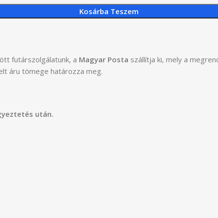
Kosárba Teszem
tt futárszolgálatunk, a
Magyar Posta
szállítja ki, mely a megre
delt áru tömege határozza meg.
gyeztetés után.