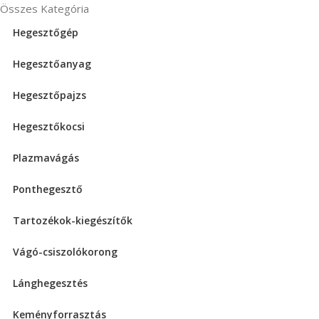
Összes Kategória
Hegesztőgép
Hegesztőanyag
Hegesztőpajzs
Hegesztőkocsi
Plazmavágás
Ponthegesztő
Tartozékok-kiegészítők
Vágó-csiszolókorong
Lánghegesztés
Keményforrasztás