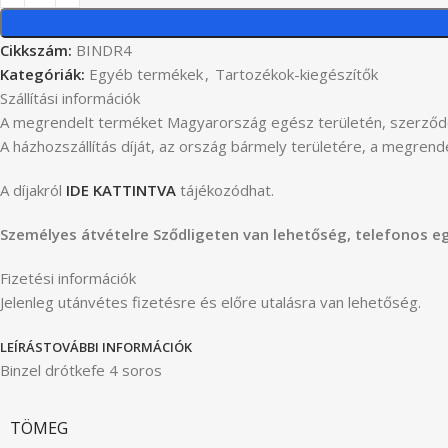
Cikkszám:
BINDR4
Kategóriák:
Egyéb termékek
,
Tartozékok-kiegészítők
Szállítási információk
A megrendelt terméket Magyarország egész területén, szerződö
A házhozszállítás díját, az ország bármely területére, a megren
A díjakról
IDE KATTINTVA
tájékozódhat.
Személyes átvételre Sződligeten van lehetőség, telefonos e
Fizetési információk
Jelenleg utánvétes fizetésre és előre utalásra van lehetőség.
LEÍRÁS
TOVÁBBI INFORMÁCIÓK
Binzel drótkefe 4 soros
TÖMEG