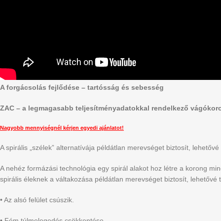
A forgácsolás fejlődése – tartósság és sebesség
ZAC – a legmagasabb teljesítményadatokkal rendelkező vágókor
Nagyobb mennyiségnél kérjen egyedi ajánlatot!
A spirális „szélek” alternatívája példátlan merevséget biztosít, lehető
A nehéz formázási technológia egy spirál alakot hoz létre a korong min
spirális éleknek a váltakozása példátlan merevséget biztosít, lehetőv
• Az alsó felület csúszik.
• Fém túlmelegedés csökkentése.