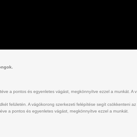
ongok.
vé téve a pontos és egyenletes vágást, megkönnyítve ezzel a munkát. A v
dkét felületén. A vágókorong szerkezeti felépítése segít csökkenteni az
é téve a pontos és egyenletes vágást, megkönnyítve ezzel a munkát.