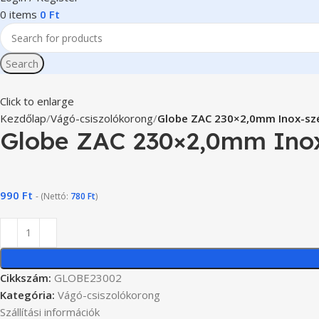
0
items
0
Ft
Search
Click to enlarge
Kezdőlap
Vágó-csiszolókorong
Globe ZAC 230×2,0mm Inox-sz
Globe ZAC 230×2,0mm Ino
990
Ft
- (Nettó:
780
Ft
)
Cikkszám:
GLOBE23002
Kategória:
Vágó-csiszolókorong
Szállítási információk