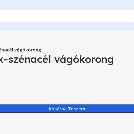
énacél vágókorong
x-szénacél vágókorong
Kosárba Teszem