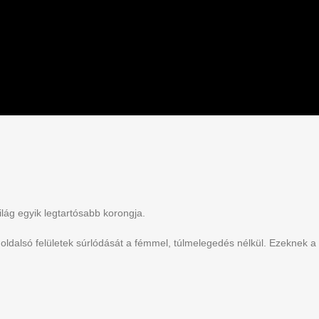
ilág egyik legtartósabb korongja.
 oldalsó felületek súrlódását a fémmel, túlmelegedés nélkül. Ezeknek a