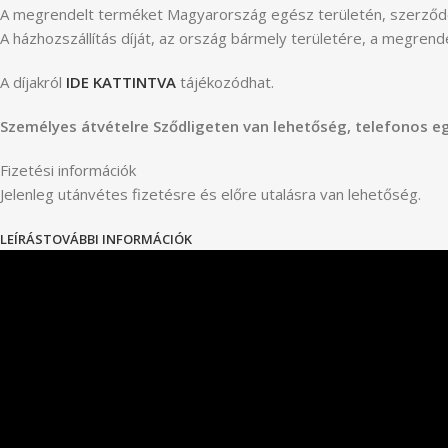
A megrendelt terméket Magyarország egész területén, szerződö
A házhozszállítás díját, az ország bármely területére, a megren
A díjakról
IDE KATTINTVA
tájékozódhat.
Személyes átvételre Sződligeten van lehetőség, telefonos e
Fizetési információk
Jelenleg utánvétes fizetésre és előre utalásra van lehetőség.
LEÍRÁS
TOVÁBBI INFORMÁCIÓK