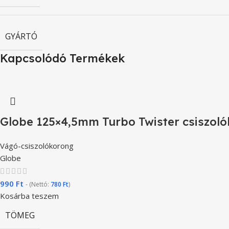
GYÁRTÓ
Kapcsolódó Termékek
Globe 125×4,5mm Turbo Twister csiszol
Vágó-csiszolókorong
Globe
990
Ft
- (Nettó:
780
Ft
)
Kosárba teszem
TÖMEG