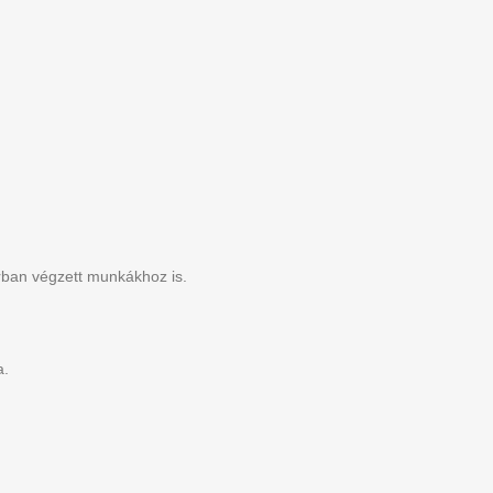
arban végzett munkákhoz is.
a.