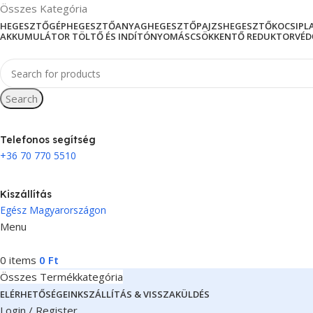
Összes Kategória
HEGESZTŐGÉP
HEGESZTŐANYAG
HEGESZTŐPAJZS
HEGESZTŐKOCSI
PL
AKKUMULÁTOR TÖLTŐ ÉS INDÍTÓ
NYOMÁSCSÖKKENTŐ REDUKTOR
VÉD
Search
Telefonos segítség
+36 70 770 5510
Kiszállítás
Egész Magyarországon
Menu
0
items
0
Ft
Összes Termékkategória
ELÉRHETŐSÉGEINK
SZÁLLÍTÁS & VISSZAKÜLDÉS
Login / Register