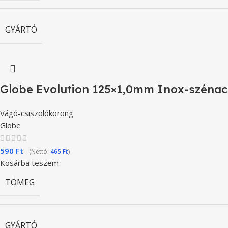
GYÁRTÓ
Globe Evolution 125×1,0mm Inox-széna
Vágó-csiszolókorong
Globe
590
Ft
- (Nettó:
465
Ft
)
Kosárba teszem
TÖMEG
GYÁRTÓ