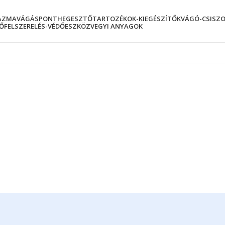
AZMAVÁGÁS
PONTHEGESZTŐ
TARTOZÉKOK-KIEGÉSZÍTŐK
VÁGÓ-CSISZ
ŐFELSZERELÉS-VÉDŐESZKÖZ
VEGYI ANYAGOK