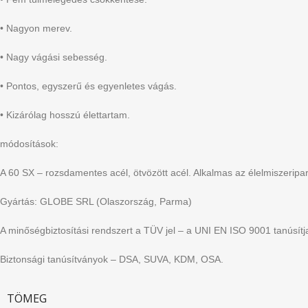
• Nagyon merev.
• Nagy vágási sebesség.
• Pontos, egyszerű és egyenletes vágás.
• Kizárólag hosszú élettartam.
módosítások:
A 60 SX – rozsdamentes acél, ötvözött acél. Alkalmas az élelmiszerip
Gyártás: GLOBE SRL (Olaszország, Parma)
A minőségbiztosítási rendszert a TÜV jel – a UNI EN ISO 9001 tanúsítj
Biztonsági tanúsítványok – DSA, SUVA, KDM, OSA.
TÖMEG