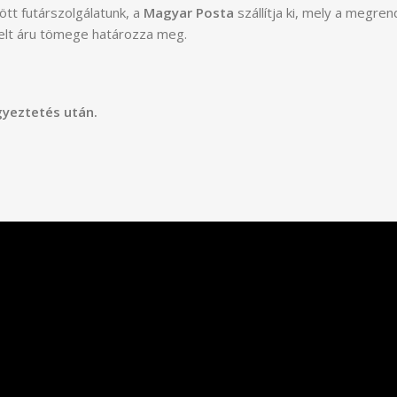
tt futárszolgálatunk, a
Magyar Posta
szállítja ki, mely a megre
delt áru tömege határozza meg.
gyeztetés után.