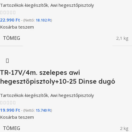
Tartozékok-kiegészítők
,
Awi hegesztőpisztoly
22.990
Ft
- (Nettó:
18.102
Ft
)
Kosárba teszem
TÖMEG
2,1 kg
TR-17V/4m. szelepes awi
hegesztőpisztoly+10-25 Dinse dugó
Tartozékok-kiegészítők
,
Awi hegesztőpisztoly
19.990
Ft
- (Nettó:
15.740
Ft
)
Kosárba teszem
TÖMEG
2 kg