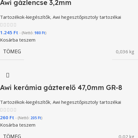
Awi gázlencse 3,2mm
Tartozékok-kiegészítők
,
Awi hegesztőpisztoly tartozékai
1.245
Ft
- (Nettó:
980
Ft
)
Kosárba teszem
TÖMEG
0,036 kg
Awi kerámia gázterelő 47,0mm GR-8
Tartozékok-kiegészítők
,
Awi hegesztőpisztoly tartozékai
260
Ft
- (Nettó:
205
Ft
)
Kosárba teszem
TÖMEG
0,02 kg