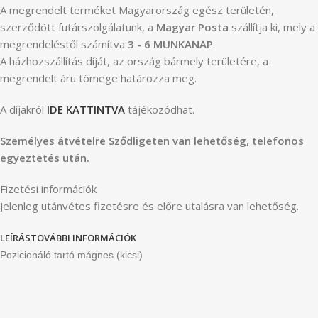
A megrendelt terméket Magyarország egész területén,
szerződött futárszolgálatunk, a
Magyar Posta
szállítja ki, mely a
megrendeléstől számítva
3 - 6 MUNKANAP
.
A házhozszállítás díját, az ország bármely területére, a
megrendelt áru tömege határozza meg.
A díjakról
IDE KATTINTVA
tájékozódhat.
Személyes átvételre Sződligeten van lehetőség, telefonos
egyeztetés után.
Fizetési információk
Jelenleg utánvétes fizetésre és előre utalásra van lehetőség.
LEÍRÁS
TOVÁBBI INFORMÁCIÓK
Pozicionáló tartó mágnes (kicsi)