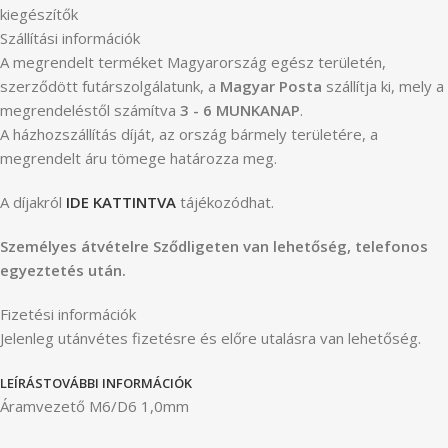
kiegészítők
Szállítási információk
A megrendelt terméket Magyarország egész területén,
szerződött futárszolgálatunk, a
Magyar Posta
szállítja ki, mely a
megrendeléstől számítva
3 - 6 MUNKANAP
.
A házhozszállítás díját, az ország bármely területére, a
megrendelt áru tömege határozza meg.
A díjakról
IDE KATTINTVA
tájékozódhat.
Személyes átvételre Sződligeten van lehetőség, telefonos
egyeztetés után.
Fizetési információk
Jelenleg utánvétes fizetésre és előre utalásra van lehetőség.
LEÍRÁS
TOVÁBBI INFORMÁCIÓK
Áramvezető M6/D6 1,0mm