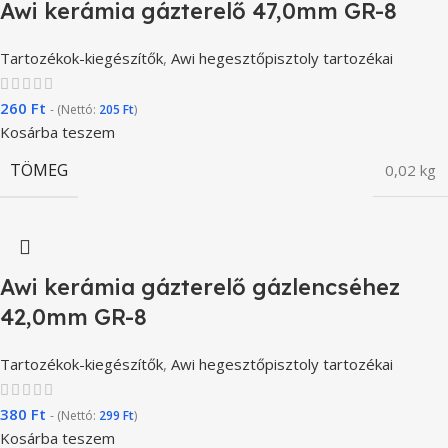
Awi kerámia gázterelő 47,0mm GR-8
Tartozékok-kiegészítők
,
Awi hegesztőpisztoly tartozékai
260
Ft
- (Nettó:
205
Ft
)
Kosárba teszem
TÖMEG
0,02 kg
Awi kerámia gázterelő gázlencséhez
42,0mm GR-8
Tartozékok-kiegészítők
,
Awi hegesztőpisztoly tartozékai
380
Ft
- (Nettó:
299
Ft
)
Kosárba teszem