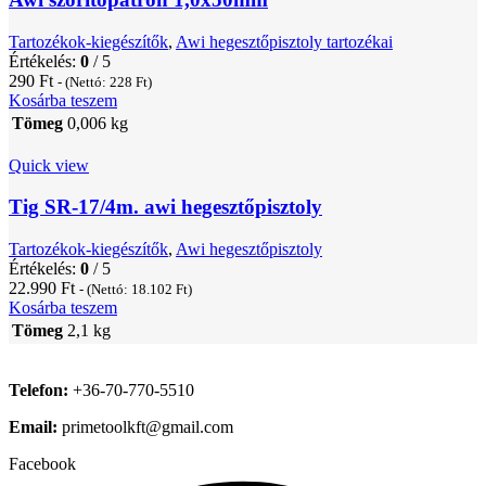
Tartozékok-kiegészítők
,
Awi hegesztőpisztoly tartozékai
Értékelés:
0
/ 5
290
Ft
- (Nettó:
228
Ft
)
Kosárba teszem
Tömeg
0,006 kg
Quick view
Tig SR-17/4m. awi hegesztőpisztoly
Tartozékok-kiegészítők
,
Awi hegesztőpisztoly
Értékelés:
0
/ 5
22.990
Ft
- (Nettó:
18.102
Ft
)
Kosárba teszem
Tömeg
2,1 kg
Telefon:
+36-70-770-5510
Email:
primetoolkft@gmail.com
Facebook