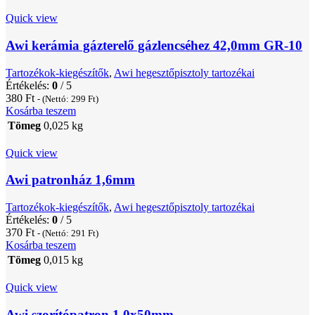
Quick view
Awi kerámia gázterelő gázlencséhez 42,0mm GR-10
Tartozékok-kiegészítők
,
Awi hegesztőpisztoly tartozékai
Értékelés:
0
/ 5
380
Ft
- (Nettó:
299
Ft
)
Kosárba teszem
Tömeg
0,025 kg
Quick view
Awi patronház 1,6mm
Tartozékok-kiegészítők
,
Awi hegesztőpisztoly tartozékai
Értékelés:
0
/ 5
370
Ft
- (Nettó:
291
Ft
)
Kosárba teszem
Tömeg
0,015 kg
Quick view
Awi szorítópatron 1,0x50mm