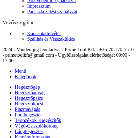
Adatvédelmi Nyilatkozat
Impresszum
Panaszkezelési szabályzat
Vevőszolgálat
Kapcsolatfelvétel
Szállítás és Visszaküldés
2024 - Minden jog fenntartva. - Prime Tool Kft. - +36-70-770-5510
- primetoolkft@gmail.com - Ügyfélszolgálat elérhetősége: 09:00 -
17:00
Menü
Kategóriák
Hegesztőgép
Hegesztőanyag
Hegesztőpajzs
Hegesztőkocsi
Plazmavágás
Ponthegesztő
Tartozékok-Kiegészítők
Vágó-Csiszolókorong
Lánghegesztés
Keményforrasztás