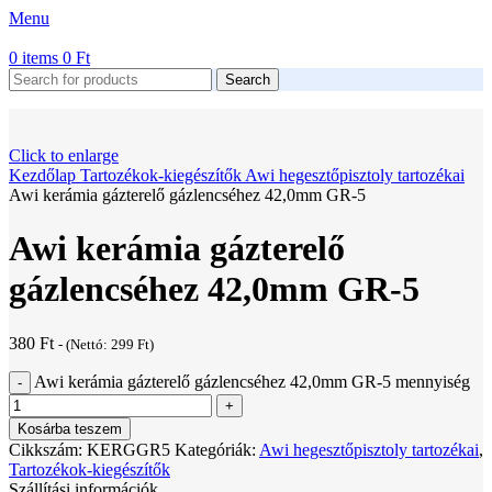
Menu
0
items
0
Ft
Search
Click to enlarge
Kezdőlap
Tartozékok-kiegészítők
Awi hegesztőpisztoly tartozékai
Awi kerámia gázterelő gázlencséhez 42,0mm GR-5
Awi kerámia gázterelő
gázlencséhez 42,0mm GR-5
380
Ft
- (Nettó:
299
Ft
)
Awi kerámia gázterelő gázlencséhez 42,0mm GR-5 mennyiség
Kosárba teszem
Cikkszám:
KERGGR5
Kategóriák:
Awi hegesztőpisztoly tartozékai
,
Tartozékok-kiegészítők
Szállítási információk