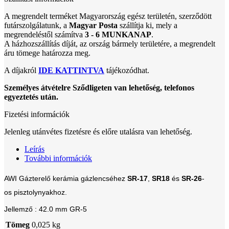
A megrendelt terméket Magyarország egész területén, szerződött
futárszolgálatunk, a
Magyar Posta
szállítja ki, mely a
megrendeléstől számítva
3 - 6 MUNKANAP
.
A házhozszállítás díját, az ország bármely területére, a megrendelt
áru tömege határozza meg.
A díjakról
IDE KATTINTVA
tájékozódhat.
Személyes átvételre Sződligeten van lehetőség, telefonos
egyeztetés után.
Fizetési információk
Jelenleg utánvétes fizetésre és előre utalásra van lehetőség.
Leírás
További információk
AWI Gázterelő kerámia gázlencséhez
SR-17
,
SR18
és
SR-26
-
os
pisztolynyakhoz.
Jellemző :
42.0 mm GR-5
Tömeg
0,025 kg