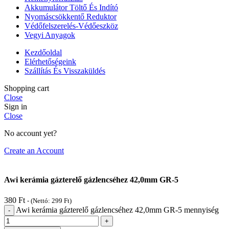
Akkumulátor Töltő És Indító
Nyomáscsökkentő Reduktor
Védőfelszerelés-Védőeszköz
Vegyi Anyagok
Kezdőoldal
Elérhetőségeink
Szállítás És Visszaküldés
Shopping cart
Close
Sign in
Close
No account yet?
Create an Account
Awi kerámia gázterelő gázlencséhez 42,0mm GR-5
380
Ft
- (Nettó:
299
Ft
)
Awi kerámia gázterelő gázlencséhez 42,0mm GR-5 mennyiség