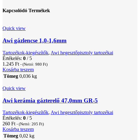
Kapcsolódó Termékek
Quick view
Awi gázlencse 1,0-1,6mm
Tartozékok-kiegészítők
,
Awi hegesztőpisztoly tartozékai
Értékelés:
0
/ 5
1.245
Ft
- (Nettó:
980
Ft
)
Kosárba teszem
Tömeg
0,036 kg
Quick view
Awi kerámia gázterelő 47,0mm GR-5
Tartozékok-kiegészítők
,
Awi hegesztőpisztoly tartozékai
Értékelés:
0
/ 5
260
Ft
- (Nettó:
205
Ft
)
Kosárba teszem
Tömeg
0,02 kg