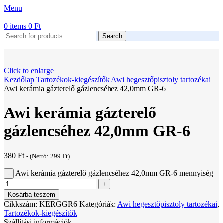
Menu
0
items
0
Ft
Search
Click to enlarge
Kezdőlap
Tartozékok-kiegészítők
Awi hegesztőpisztoly tartozékai
Awi kerámia gázterelő gázlencséhez 42,0mm GR-6
Awi kerámia gázterelő
gázlencséhez 42,0mm GR-6
380
Ft
- (Nettó:
299
Ft
)
Awi kerámia gázterelő gázlencséhez 42,0mm GR-6 mennyiség
Kosárba teszem
Cikkszám:
KERGGR6
Kategóriák:
Awi hegesztőpisztoly tartozékai
,
Tartozékok-kiegészítők
Szállítási információk