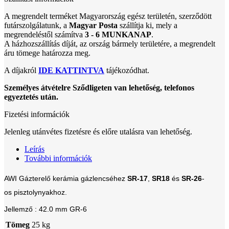
A megrendelt terméket Magyarország egész területén, szerződött
futárszolgálatunk, a
Magyar Posta
szállítja ki, mely a
megrendeléstől számítva
3 - 6 MUNKANAP
.
A házhozszállítás díját, az ország bármely területére, a megrendelt
áru tömege határozza meg.
A díjakról
IDE KATTINTVA
tájékozódhat.
Személyes átvételre Sződligeten van lehetőség, telefonos
egyeztetés után.
Fizetési információk
Jelenleg utánvétes fizetésre és előre utalásra van lehetőség.
Leírás
További információk
AWI Gázterelő kerámia gázlencséhez
SR-17
,
SR18
és
SR-26
-
os
pisztolynyakhoz.
Jellemző :
42.0 mm GR-6
Tömeg
25 kg