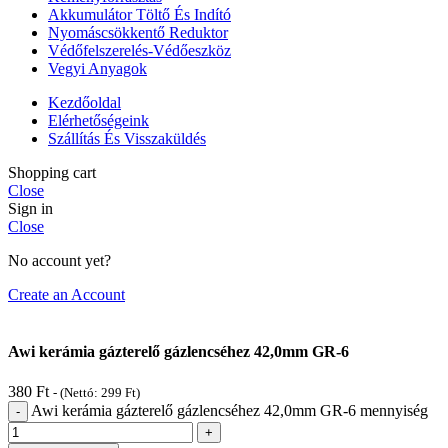
Akkumulátor Töltő És Indító
Nyomáscsökkentő Reduktor
Védőfelszerelés-Védőeszköz
Vegyi Anyagok
Kezdőoldal
Elérhetőségeink
Szállítás És Visszaküldés
Shopping cart
Close
Sign in
Close
No account yet?
Create an Account
Awi kerámia gázterelő gázlencséhez 42,0mm GR-6
380
Ft
- (Nettó:
299
Ft
)
Awi kerámia gázterelő gázlencséhez 42,0mm GR-6 mennyiség