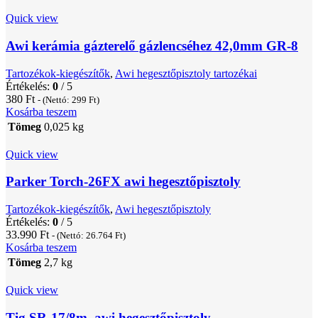
Quick view
Awi kerámia gázterelő gázlencséhez 42,0mm GR-8
Tartozékok-kiegészítők
,
Awi hegesztőpisztoly tartozékai
Értékelés:
0
/ 5
380
Ft
- (Nettó:
299
Ft
)
Kosárba teszem
Tömeg
0,025 kg
Quick view
Parker Torch-26FX awi hegesztőpisztoly
Tartozékok-kiegészítők
,
Awi hegesztőpisztoly
Értékelés:
0
/ 5
33.990
Ft
- (Nettó:
26.764
Ft
)
Kosárba teszem
Tömeg
2,7 kg
Quick view
Tig SR-17/8m. awi hegesztőpisztoly