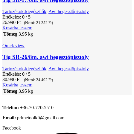
Tartozékok-kiegészítők
,
Awi hegesztőpisztoly
Értékelés:
0
/ 5
26.990
Ft
- (Nettó:
21.252
Ft
)
Kosárba teszem
Tömeg
3,95 kg
Quick view
Tig SR-26/8m. awi hegesztőpisztoly
Tartozékok-kiegészítők
,
Awi hegesztőpisztoly
Értékelés:
0
/ 5
30.990
Ft
- (Nettó:
24.402
Ft
)
Kosárba teszem
Tömeg
3,95 kg
Telefon:
+36-70-770-5510
Email:
primetoolkft@gmail.com
Facebook