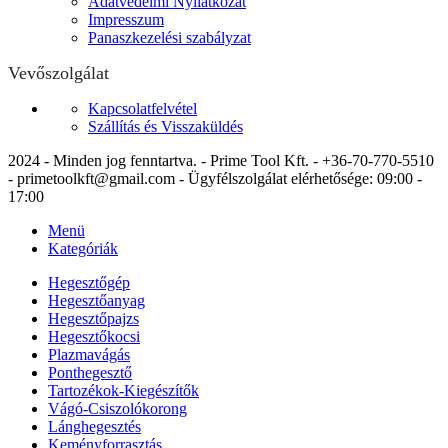
Adatvédelmi Nyilatkozat
Impresszum
Panaszkezelési szabályzat
Vevőszolgálat
Kapcsolatfelvétel
Szállítás és Visszaküldés
2024 - Minden jog fenntartva. - Prime Tool Kft. - +36-70-770-5510
- primetoolkft@gmail.com - Ügyfélszolgálat elérhetősége: 09:00 -
17:00
Menü
Kategóriák
Hegesztőgép
Hegesztőanyag
Hegesztőpajzs
Hegesztőkocsi
Plazmavágás
Ponthegesztő
Tartozékok-Kiegészítők
Vágó-Csiszolókorong
Lánghegesztés
Keményforrasztás