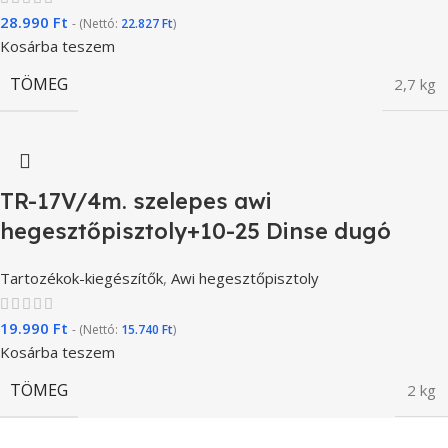
28.990
Ft
- (Nettó:
22.827
Ft
)
Kosárba teszem
TÖMEG
2,7 kg
TR-17V/4m. szelepes awi
hegesztőpisztoly+10-25 Dinse dugó
Tartozékok-kiegészítők
,
Awi hegesztőpisztoly
19.990
Ft
- (Nettó:
15.740
Ft
)
Kosárba teszem
TÖMEG
2 kg