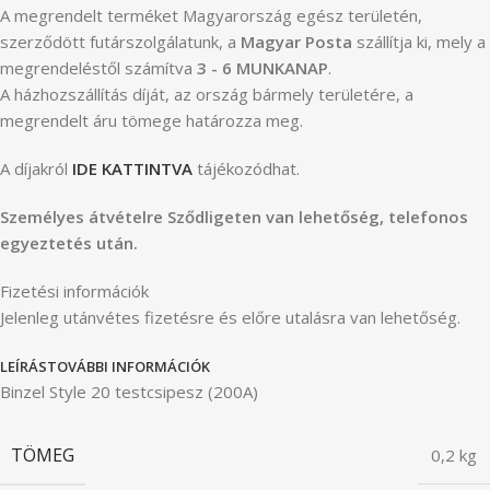
A megrendelt terméket Magyarország egész területén,
szerződött futárszolgálatunk, a
Magyar Posta
szállítja ki, mely a
megrendeléstől számítva
3 - 6 MUNKANAP
.
A házhozszállítás díját, az ország bármely területére, a
megrendelt áru tömege határozza meg.
A díjakról
IDE KATTINTVA
tájékozódhat.
Személyes átvételre Sződligeten van lehetőség, telefonos
egyeztetés után.
Fizetési információk
Jelenleg utánvétes fizetésre és előre utalásra van lehetőség.
LEÍRÁS
TOVÁBBI INFORMÁCIÓK
Binzel Style 20 testcsipesz (200A)
TÖMEG
0,2 kg