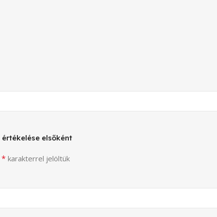
értékelése elsőként
*
t
karakterrel jelöltük