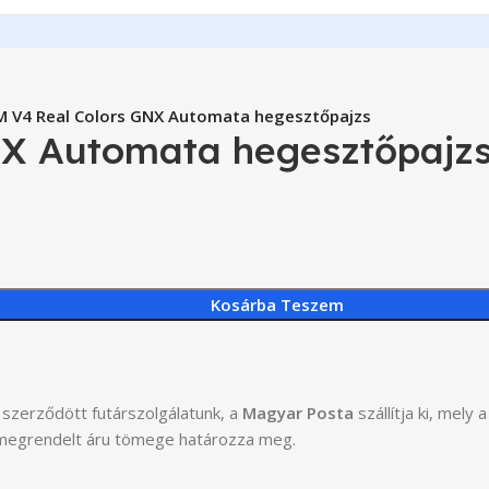
M V4 Real Colors GNX Automata hegesztőpajzs
NX Automata hegesztőpajz
Kosárba Teszem
szerződött futárszolgálatunk, a
Magyar Posta
szállítja ki, mel
 a megrendelt áru tömege határozza meg.