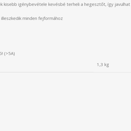
ek kisebb igénybevétele kevésbé terheli a hegesztőt, így javulha
 illeszkedik minden fejformához
ó! (>5A)
1,3 kg