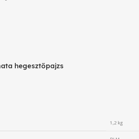
mata hegesztőpajzs
1,2 kg
BLM