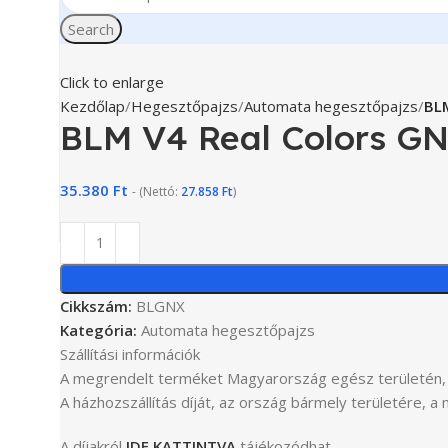
Search
Click to enlarge
Kezdőlap
Hegesztőpajzs
Automata hegesztőpajzs
BL
BLM V4 Real Colors G
35.380
Ft
- (Nettó:
27.858
Ft
)
Cikkszám:
BLGNX
Kategória:
Automata hegesztőpajzs
Szállítási információk
A megrendelt terméket Magyarország egész területén, 
A házhozszállítás díját, az ország bármely területére,
A díjakról
IDE KATTINTVA
tájékozódhat.