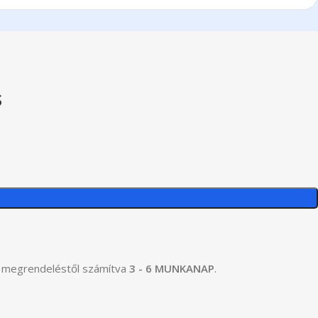
s
y a megrendeléstől számítva
3 - 6 MUNKANAP
.