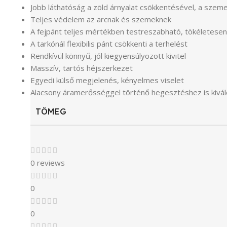
Jobb láthatóság a zöld árnyalat csökkentésével, a szem
Teljes védelem az arcnak és szemeknek
A fejpánt teljes mértékben testreszabható, tökéletesen
A tarkónál flexibilis pánt csökkenti a terhelést
Rendkívül könnyű, jól kiegyensúlyozott kivitel
Masszív, tartós héjszerkezet
Egyedi külső megjelenés, kényelmes viselet
Alacsony áramerősséggel történő hegesztéshez is kivál
TÖMEG
0 reviews
0
0