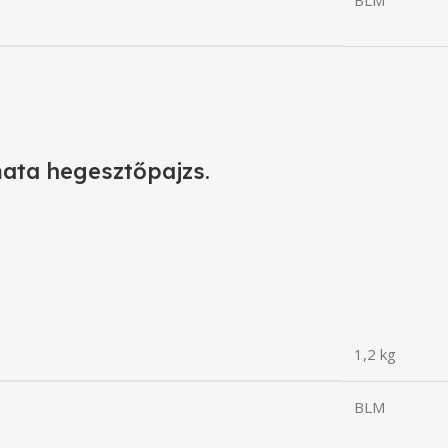
ata hegesztőpajzs.
1,2 kg
BLM