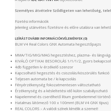
Személyes átvételre Sződligeten van lehetőség, tel
Fizetési információk
Jelenleg utánvétes fizetésre és előre utalásra van lehet
LEÍRÁS
TOVÁBBI INFORMÁCIÓK
VÉLEMÉNYEK (0)
BLM V4 Real Colors GNX Automata hegesztőpajzs
MMA/TIG/MIG/MAG hegesztéshez, plazma- és lángvág
KIVÁLÓ OPTIKAI BESOROLÁS 1/1/1/2, gyors bekapcsol
4db független ív érzékelő szenzor
Kapcsolható hegesztés és csiszolás/köszörülés funkció
Teljesen automata be / ki kapcsolás
Fényérzékenység fokozatmentesen változtatható
Érzékenység és a késleltetési idő külön szabályozható
Napelemmel és cserélhető lítium gombelemmel történő 
Hatalmas látómező 100 x 100mm! (BLM V4 GNX típus)
REAL COLORS – A valódi színek kímélik a szemet!