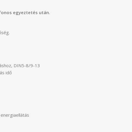
efonos egyeztetés után.
őség.
áshoz, DIN5-8/9-13
ás idő
energiaellátás