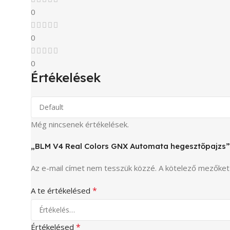
0
0
0
Értékelések
Még nincsenek értékelések.
„BLM V4 Real Colors GNX Automata hegesztőpajzs” 
Az e-mail címet nem tesszük közzé.
A kötelező mezőke
*
A te értékelésed
*
Értékelésed