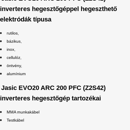
inverteres hegesztőgéppel hegeszthető
elektródák típusa
rutilos,
bázikus,
inox,
cellulóz,
öntvény,
alumínium
Jasic EVO20 ARC 200 PFC (Z2S42)
inverteres hegesztőgép tartozékai
MMA munkakábel
Testkábel