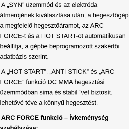
A „SYN” üzemmód és az elektróda
átmérőjének kiválasztása után, a hegesztőgép
a megfelelő hegesztőáramot, az ARC
FORCE-t és a HOT START-ot automatikusan
beállítja, a gépbe beprogramozott szakértői
adatbázis szerint.
A „HOT START”, „ANTI-STICK” és „ARC
FORCE” funkció DC MMA hegesztési
üzemmódban sima és stabil ívet biztosít,
lehetővé téve a könnyű hegesztést.
ARC FORCE funkció – Ívkeménység
szabályzása: