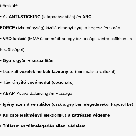
fröcskölés
•
Az
ANTI-STICKING
(letapadásgátlás) és
ARC
FORCE
(ívkeménység) kiváló élményt nyújt a hegesztés során
•
VRD
funkció (MMA üzemmódban egy biztonsági szintre csökkenti a
feszültséget)
•
Gyors gyári visszaállítás
• Dedikált
vezeték nélküli távirányító
(minimalista változat)
•
Távirányító vevőmodul
(opcionális)
•
ABAP
: Active Balancing Air Passage
•
Igény szerint ventilátor
(csak a gép bemelegedésekor kapcsol be)
•
Kulcsteljesítményű
elektronikus
alkatrészek védelme
•
Túláram
és
túlmelegedés elleni védelem