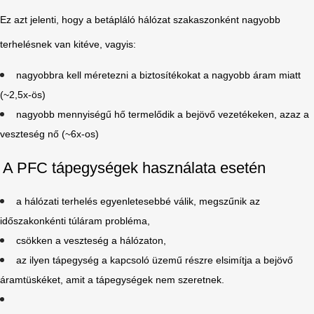
Ez azt jelenti, hogy a betápláló hálózat szakaszonként nagyobb
terhelésnek van kitéve, vagyis:
nagyobbra kell méretezni a biztosítékokat a nagyobb áram miatt
(~2,5x-ös)
nagyobb mennyiségű hő termelődik a bejövő vezetékeken, azaz a
veszteség nő (~6x-os)
A PFC tápegységek használata esetén
a hálózati terhelés egyenletesebbé válik, megszűnik az
időszakonkénti túláram probléma,
csökken a veszteség a hálózaton,
az ilyen tápegység a kapcsoló üzemű részre elsimítja a bejövő
áramtüskéket, amit a tápegységek nem szeretnek.