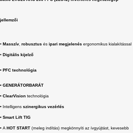
jellemzői
•
Masszív
,
robusztus
és
ipari megjelenés
ergonomikus kialakítással
•
Digitális kijelző
•
PFC technológia
•
GENERÁTORBARÁT
•
ClearVision
technológia
• Intelligens
szinergikus vezérlés
•
Smart Lift TIG
•
A
HOT START
(meleg indítás) megkönnyíti az ívgyújtást, kevesebb