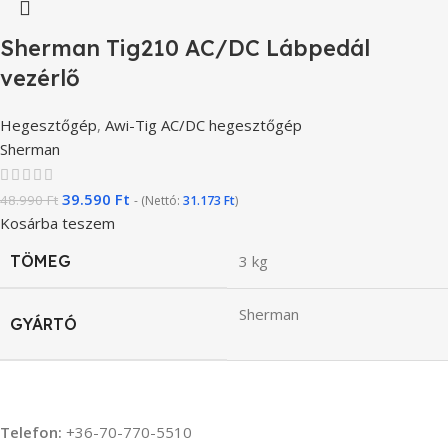
Sherman Tig210 AC/DC Lábpedál
vezérlő
Hegesztőgép
,
Awi-Tig AC/DC hegesztőgép
Sherman
39.590
Ft
48.990
Ft
- (Nettó:
31.173
Ft
)
Kosárba teszem
TÖMEG
3 kg
Sherman
GYÁRTÓ
Telefon:
+36-70-770-5510