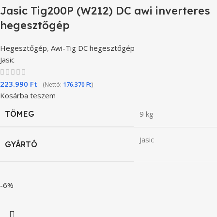
Jasic Tig200P (W212) DC awi inverteres
hegesztőgép
Hegesztőgép
,
Awi-Tig DC hegesztőgép
Jasic
223.990
Ft
- (Nettó:
176.370
Ft
)
Kosárba teszem
TÖMEG
9 kg
Jasic
GYÁRTÓ
-6%