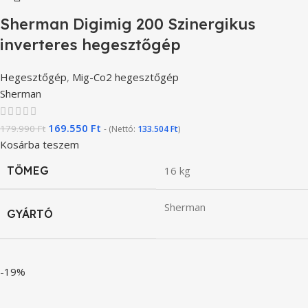
Sherman Digimig 200 Szinergikus
inverteres hegesztőgép
Hegesztőgép
,
Mig-Co2 hegesztőgép
Sherman
169.550
Ft
179.990
Ft
- (Nettó:
133.504
Ft
)
Kosárba teszem
TÖMEG
16 kg
Sherman
GYÁRTÓ
-19%