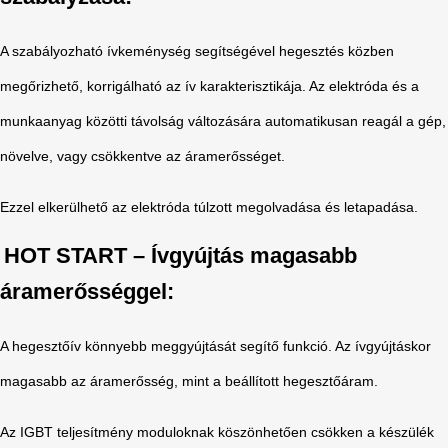
A szabályozható ívkeménység segítségével hegesztés közben
megőrizhető, korrigálható az ív karakterisztikája. Az elektróda és a
munkaanyag közötti távolság változására automatikusan reagál a gép,
növelve, vagy csökkentve az áramerősséget.
Ezzel elkerülhető az elektróda túlzott megolvadása és letapadása.
HOT START – Ívgyújtás magasabb
áramerősséggel:
A hegesztőív könnyebb meggyújtását segítő funkció. Az ívgyújtáskor
magasabb az áramerősség, mint a beállított hegesztőáram.
Az IGBT teljesítmény moduloknak köszönhetően csökken a készülék