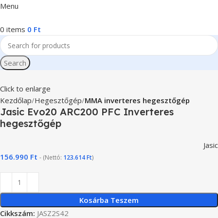
Menu
0
items
0
Ft
Search
Click to enlarge
Kezdőlap
Hegesztőgép
MMA inverteres hegesztőgép
Jasic Evo20 ARC200 PFC Inverteres
hegesztőgép
Jasic
156.990
Ft
- (Nettó:
123.614
Ft
)
Kosárba Teszem
Cikkszám:
JASZ2S42