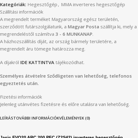
Kategóriák:
Hegesztőgép
,
MMA inverteres hegesztőgép
Szállítási információk
A megrendelt terméket Magyarország egész területén,
szerződött futárszolgálatunk, a
Magyar Posta
szállítja ki, mely a
megrendeléstől számítva
3 - 6 MUNKANAP
.
A házhozszállítás díját, az ország bármely területére, a
megrendelt áru tömege határozza meg.
A díjakról
IDE KATTINTVA
tájékozódhat.
Személyes átvételre Sződligeten van lehetőség, telefonos
egyeztetés után.
Fizetési információk
Jelenleg utánvétes fizetésre és előre utalásra van lehetőség.
LEÍRÁS
TOVÁBBI INFORMÁCIÓK
VÉLEMÉNYEK (0)
Jasic EVO20 ARC 200 PFC (Z2S42) inverteres hegesztőgép