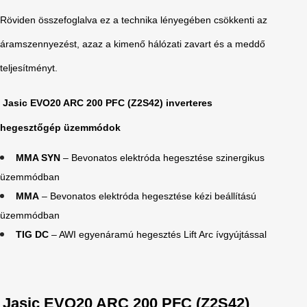
Röviden összefoglalva ez a technika lényegében csökkenti az
áramszennyezést, azaz a kimenő hálózati zavart és a meddő
teljesítményt.
Jasic EVO20 ARC 200 PFC (Z2S42) inverteres
hegesztőgép
üzemmódok
MMA SYN
– Bevonatos elektróda hegesztése szinergikus
üzemmódban
MMA
– Bevonatos elektróda hegesztése kézi beállítású
üzemmódban
TIG DC
– AWI egyenáramú hegesztés Lift Arc ívgyújtással
Jasic EVO20 ARC 200 PFC (Z2S42)