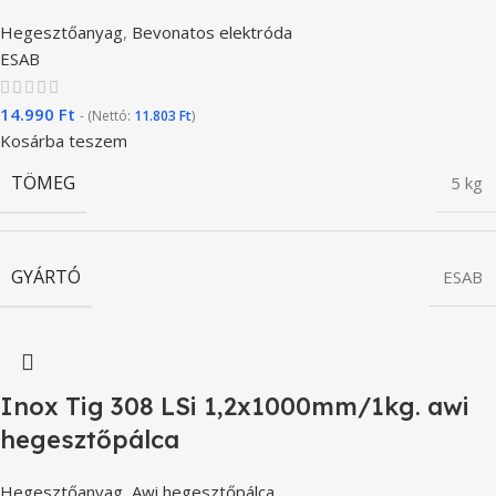
Hegesztőanyag
,
Bevonatos elektróda
ESAB
14.990
Ft
- (Nettó:
11.803
Ft
)
Kosárba teszem
TÖMEG
5 kg
GYÁRTÓ
ESAB
Inox Tig 308 LSi 1,2x1000mm/1kg. awi
hegesztőpálca
Hegesztőanyag
,
Awi hegesztőpálca