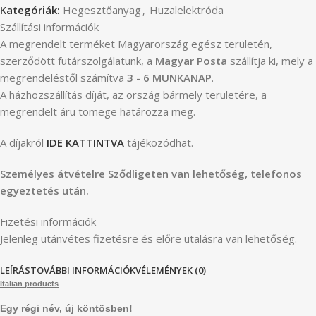
Kategóriák:
Hegesztőanyag
,
Huzalelektróda
Szállítási információk
A megrendelt terméket Magyarország egész területén,
szerződött futárszolgálatunk, a
Magyar Posta
szállítja ki, mely a
megrendeléstől számítva
3 - 6 MUNKANAP
.
A házhozszállítás díját, az ország bármely területére, a
megrendelt áru tömege határozza meg.
A díjakról
IDE KATTINTVA
tájékozódhat.
Személyes átvételre Sződligeten van lehetőség, telefonos
egyeztetés után.
Fizetési információk
Jelenleg utánvétes fizetésre és előre utalásra van lehetőség.
LEÍRÁS
TOVÁBBI INFORMÁCIÓK
VÉLEMÉNYEK (0)
Italian products
Egy régi név, új köntösben!