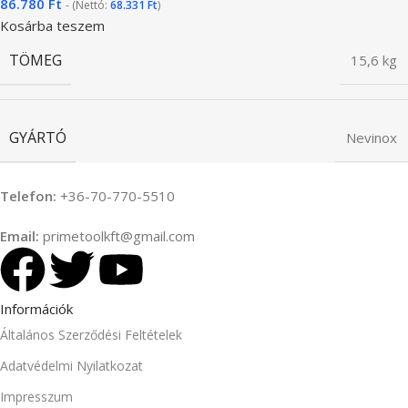
86.780
Ft
- (Nettó:
68.331
Ft
)
Kosárba teszem
TÖMEG
15,6 kg
GYÁRTÓ
Nevinox
Telefon:
+36-70-770-5510
Email:
primetoolkft@gmail.com
Információk
Általános Szerződési Feltételek
Adatvédelmi Nyilatkozat
Impresszum