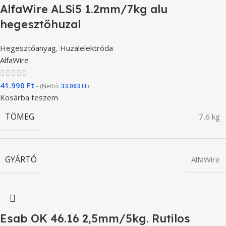
AlfaWire ALSi5 1.2mm/7kg alu
hegesztőhuzal
Hegesztőanyag
,
Huzalelektróda
AlfaWire
41.990
Ft
- (Nettó:
33.063
Ft
)
Kosárba teszem
TÖMEG
7,6 kg
GYÁRTÓ
AlfaWire
Esab OK 46.16 2,5mm/5kg. Rutilos