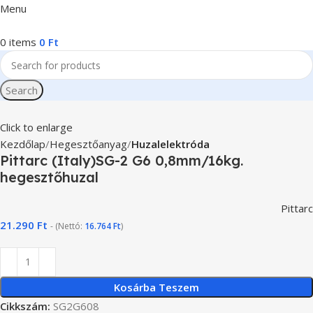
Menu
0
items
0
Ft
Search
Click to enlarge
Kezdőlap
Hegesztőanyag
Huzalelektróda
Pittarc (Italy)SG-2 G6 0,8mm/16kg.
hegesztőhuzal
Pittarc
21.290
Ft
- (Nettó:
16.764
Ft
)
Kosárba Teszem
Cikkszám:
SG2G608