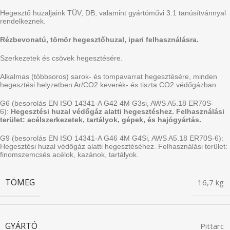
Hegesztő huzaljaink TÜV, DB, valamint gyártóművi 3.1 tanúsítvánnyal
rendelkeznek.
Rézbevonatú, tömör hegesztőhuzal, ipari felhasználásra.
Szerkezetek és csövek hegesztésére.
Alkalmas (többsoros) sarok- és tompavarrat hegesztésére, minden
hegesztési helyzetben Ar/CO2 keverék- és tiszta CO2 védőgázban.
G6 (besorolás EN ISO 14341-A G42 4M G3si, AWS A5.18 ER70S-
6):
Hegesztési huzal védőgáz alatti hegesztéshez. Felhasználási
terület: acélszerkezetek, tartályok, gépek, és hajógyártás.
G9 (besorolás EN ISO 14341-A G46 4M G4Si, AWS A5.18 ER70S-6):
Hegesztési huzal védőgáz alatti hegesztéséhez. Felhasználási terület:
finomszemcsés acélok, kazánok, tartályok.
TÖMEG
16,7 kg
GYÁRTÓ
Pittarc