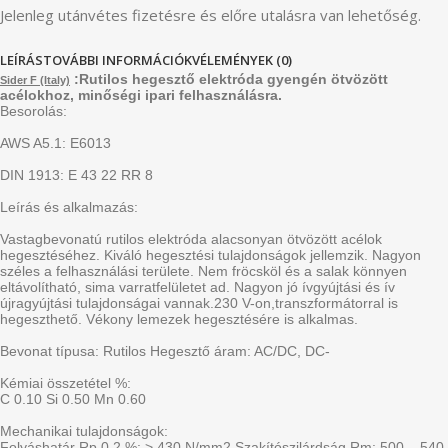
Jelenleg utánvétes fizetésre és előre utalásra van lehetőség.
LEÍRÁS
TOVÁBBI INFORMÁCIÓK
VÉLEMÉNYEK (0)
:Rutilos hegesztő elektróda gyengén ötvözött
Sider F (Italy)
acélokhoz, minőségi ipari felhasználásra.
Besorolás:
AWS A5.1: E6013
DIN 1913: E 43 22 RR 8
Leírás és alkalmazás:
Vastagbevonatú rutilos elektróda alacsonyan ötvözött acélok
hegesztéséhez. Kiváló hegesztési tulajdonságok jellemzik. Nagyon
széles a felhasználási területe. Nem fröcsköl és a salak könnyen
eltávolítható, sima varratfelületet ad. Nagyon jó ívgyújtási és ív
újragyújtási tulajdonságai vannak.230 V-on,transzformátorral is
hegeszthető. Vékony lemezek hegesztésére is alkalmas.
Bevonat típusa: Rutilos Hegesztő áram: AC/DC, DC-
Kémiai összetétel %:
C 0.10 Si 0.50 Mn 0.60
Mechanikai tulajdonságok:
Folyáshatár Rp 0.2 %: > 430 N/mm2 Szakítószilárdság Rm: 500 – 540