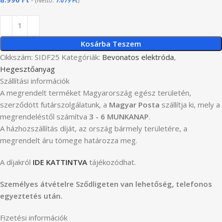
- (Nettó:
7.079
Ft
)
Kosárba Teszem
Cikkszám:
SIDF25
Kategóriák:
Bevonatos elektróda
,
Hegesztőanyag
Szállítási információk
A megrendelt terméket Magyarország egész területén,
szerződött futárszolgálatunk, a
Magyar Posta
szállítja ki, mely a
megrendeléstől számítva
3 - 6 MUNKANAP
.
A házhozszállítás díját, az ország bármely területére, a
megrendelt áru tömege határozza meg.
A díjakról
IDE KATTINTVA
tájékozódhat.
Személyes átvételre Sződligeten van lehetőség, telefonos
egyeztetés után.
Fizetési információk