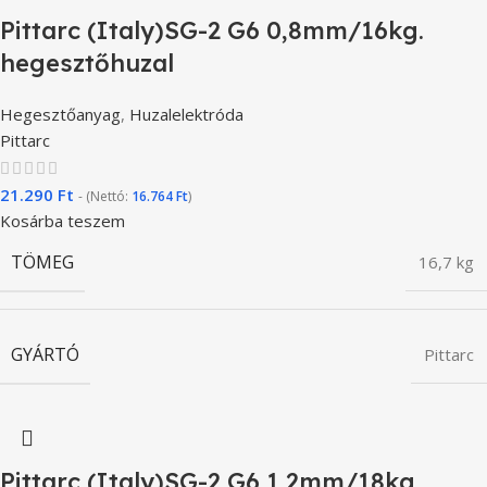
Pittarc (Italy)SG-2 G6 0,8mm/16kg.
hegesztőhuzal
Hegesztőanyag
,
Huzalelektróda
Pittarc
21.290
Ft
- (Nettó:
16.764
Ft
)
Kosárba teszem
TÖMEG
16,7 kg
GYÁRTÓ
Pittarc
Pittarc (Italy)SG-2 G6 1,2mm/18kg.