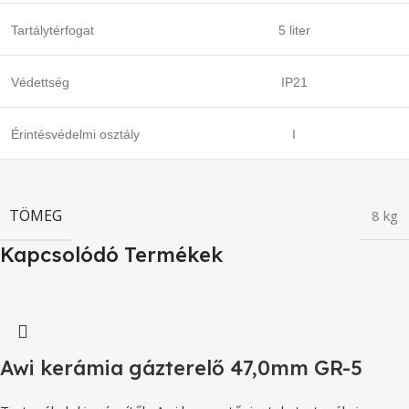
Tartálytérfogat
5 liter
Védettség
IP21
Érintésvédelmi osztály
I
TÖMEG
8 kg
Kapcsolódó Termékek
Awi kerámia gázterelő 47,0mm GR-5