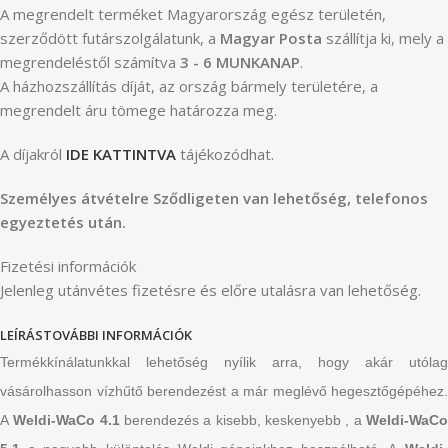
A megrendelt terméket Magyarország egész területén,
szerződött futárszolgálatunk, a
Magyar Posta
szállítja ki, mely a
megrendeléstől számítva
3 - 6 MUNKANAP
.
A házhozszállítás díját, az ország bármely területére, a
megrendelt áru tömege határozza meg.
A díjakról
IDE KATTINTVA
tájékozódhat.
Személyes átvételre Sződligeten van lehetőség, telefonos
egyeztetés után.
Fizetési információk
Jelenleg utánvétes fizetésre és előre utalásra van lehetőség.
LEÍRÁS
TOVÁBBI INFORMÁCIÓK
Termékkínálatunkkal lehetőség nyílik arra, hogy akár utólag
vásárolhasson vízhűtő berendezést a már meglévő hegesztőgépéhez.
A
Weldi-WaCo 4.1
berendezés a kisebb, keskenyebb , a
Weldi-WaC