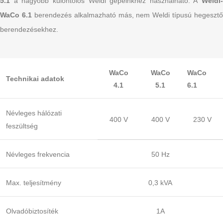
5.1
a nagyobb különtolós Weldi gépeinkhez használható. A
Weldi-
WaCo 6.1
berendezés alkalmazható más, nem Weldi típusú hegesztő
berendezésekhez.
WaCo
WaCo
WaCo
Technikai adatok
4.1
5.1
6.1
Névleges hálózati
400 V
400 V
230 V
feszültség
Névleges frekvencia
50 Hz
Max. teljesítmény
0,3 kVA
Olvadóbiztosíték
1A