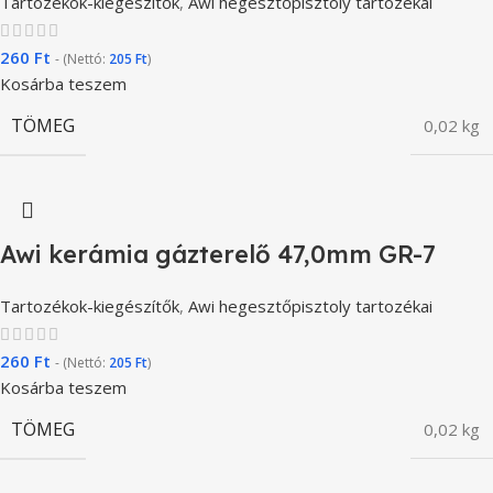
Tartozékok-kiegészítők
,
Awi hegesztőpisztoly tartozékai
260
Ft
- (Nettó:
205
Ft
)
Kosárba teszem
TÖMEG
0,02 kg
Awi kerámia gázterelő 47,0mm GR-7
Tartozékok-kiegészítők
,
Awi hegesztőpisztoly tartozékai
260
Ft
- (Nettó:
205
Ft
)
Kosárba teszem
TÖMEG
0,02 kg