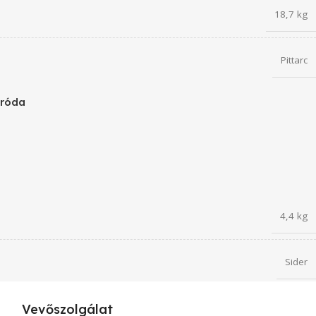
18,7 kg
Pittarc
tróda
4,4 kg
Sider
Vevőszolgálat