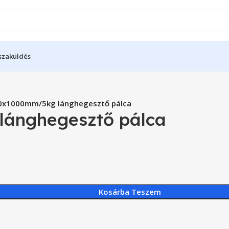
sszaküldés
,0x1000mm/5kg lánghegesztő pálca
lánghegesztő pálca
Kosárba Teszem