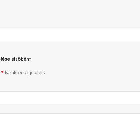
lése elsőként
*
t
karakterrel jelöltük