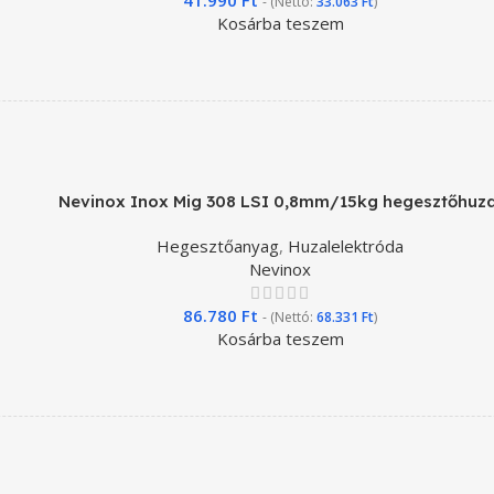
- (Nettó:
33.063
Ft
)
Kosárba teszem
Nevinox Inox Mig 308 LSI 0,8mm/15kg hegesztőhuza
Hegesztőanyag
,
Huzalelektróda
Nevinox
86.780
Ft
- (Nettó:
68.331
Ft
)
Kosárba teszem