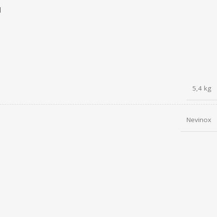
l
5,4 kg
Nevinox