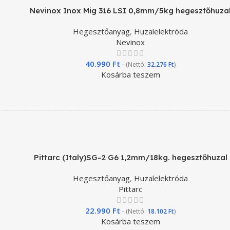
Nevinox Inox Mig 316 LSI 0,8mm/5kg hegesztőhuza
Hegesztőanyag
,
Huzalelektróda
Nevinox
40.990
Ft
- (Nettó:
32.276
Ft
)
Kosárba teszem
Pittarc (Italy)SG-2 G6 1,2mm/18kg. hegesztőhuzal
Hegesztőanyag
,
Huzalelektróda
Pittarc
22.990
Ft
- (Nettó:
18.102
Ft
)
Kosárba teszem