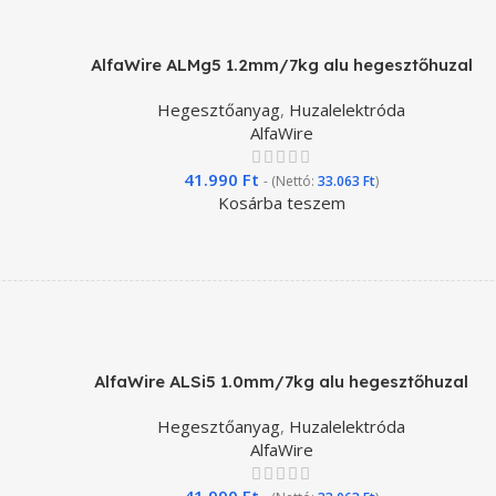
AlfaWire ALMg5 1.2mm/7kg alu hegesztőhuzal
Hegesztőanyag
,
Huzalelektróda
AlfaWire
41.990
Ft
- (Nettó:
33.063
Ft
)
Kosárba teszem
AlfaWire ALSi5 1.0mm/7kg alu hegesztőhuzal
Hegesztőanyag
,
Huzalelektróda
AlfaWire
41.990
Ft