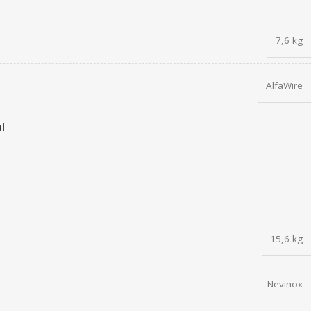
7,6 kg
AlfaWire
l
15,6 kg
Nevinox