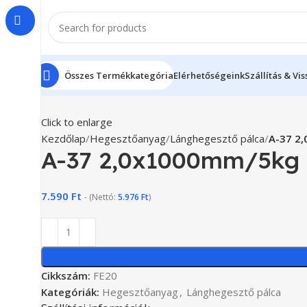
Összes Termékkategória
Elérhetőségeink
Szállítás & Vi
Click to enlarge
Kezdőlap
Hegesztőanyag
Lánghegesztő pálca
A-37 2
A-37 2,0x1000mm/5kg 
7.590
Ft
- (Nettó:
5.976
Ft
)
Cikkszám:
FE20
Kategóriák:
Hegesztőanyag
,
Lánghegesztő pálca