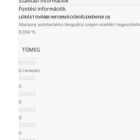
Szállítási információk
Fizetési információk
LEÍRÁS
TOVÁBBI INFORMÁCIÓK
VÉLEMÉNYEK (0)
Alacsony széntartalmú lángpálca oxigén-acetilén hegesztésh
0,034 %.
TÖMEG
0 reviews
0
0
0
0