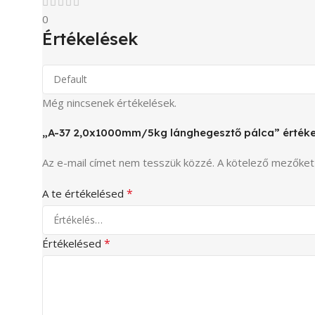
0
Értékelések
Még nincsenek értékelések.
„A-37 2,0x1000mm/5kg lánghegesztő pálca” értéke
Az e-mail címet nem tesszük közzé.
A kötelező mezőke
*
A te értékelésed
*
Értékelésed