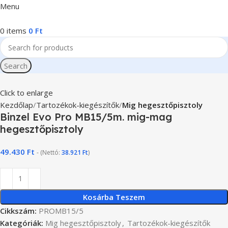
Menu
0
items
0
Ft
Search
Click to enlarge
Kezdőlap
Tartozékok-kiegészítők
Mig hegesztőpisztoly
Binzel Evo Pro MB15/5m. mig-mag
hegesztőpisztoly
49.430
Ft
- (Nettó:
38.921
Ft
)
Kosárba Teszem
Cikkszám:
PROMB15/5
Kategóriák:
Mig hegesztőpisztoly
,
Tartozékok-kiegészítők