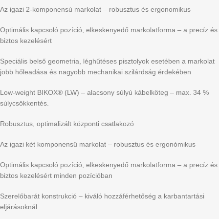
Az igazi 2-komponensú markolat – robusztus és ergonomikus
Optimális kapcsoló pozíció, elkeskenyedő markolatforma – a precíz és
biztos kezelésért
Speciális belső geometria, léghűtéses pisztolyok esetében a markolat
jobb hőleadása és nagyobb mechanikai szilárdság érdekében
Low-weight BIKOX® (LW) – alacsony súlyú kábelköteg – max. 34 %
súlycsökkentés.
Robusztus, optimalizált központi csatlakozó
Az igazi két komponensű markolat – robusztus és ergonómikus
Optimális kapcsoló pozíció, elkeskenyedő markolatforma – a precíz és
biztos kezelésért minden pozícióban
Szerelőbarát konstrukció – kiváló hozzáférhetőség a karbantartási
eljárásoknál