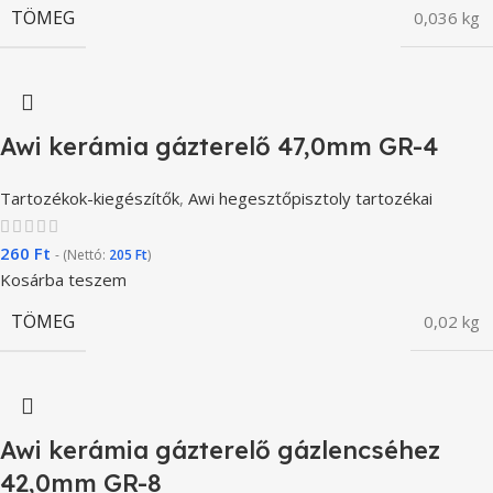
TÖMEG
0,036 kg
Awi kerámia gázterelő 47,0mm GR-4
Tartozékok-kiegészítők
,
Awi hegesztőpisztoly tartozékai
260
Ft
- (Nettó:
205
Ft
)
Kosárba teszem
TÖMEG
0,02 kg
Awi kerámia gázterelő gázlencséhez
42,0mm GR-8