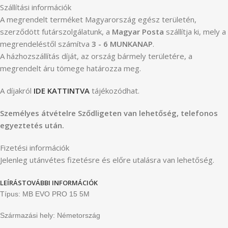
Szállítási információk
A megrendelt terméket Magyarország egész területén,
szerződött futárszolgálatunk, a
Magyar Posta
szállítja ki, mely a
megrendeléstől számítva
3 - 6 MUNKANAP
.
A házhozszállítás díját, az ország bármely területére, a
megrendelt áru tömege határozza meg.
A díjakról
IDE KATTINTVA
tájékozódhat.
Személyes átvételre Sződligeten van lehetőség, telefonos
egyeztetés után.
Fizetési információk
Jelenleg utánvétes fizetésre és előre utalásra van lehetőség.
LEÍRÁS
TOVÁBBI INFORMÁCIÓK
Típus: MB EVO PRO 15 5M
Származási hely: Németország