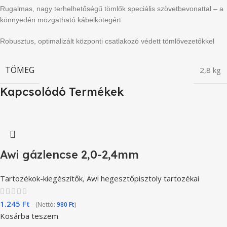
Rugalmas, nagy terhelhetőségű tömlők speciális szövetbevonattal – a
könnyedén mozgatható kábelkötegért
Robusztus, optimalizált központi csatlakozó védett tömlővezetőkkel
TÖMEG
2,8 kg
Kapcsolódó Termékek
Awi gázlencse 2,0-2,4mm
Tartozékok-kiegészítők
,
Awi hegesztőpisztoly tartozékai
1.245
Ft
- (Nettó:
980
Ft
)
Kosárba teszem