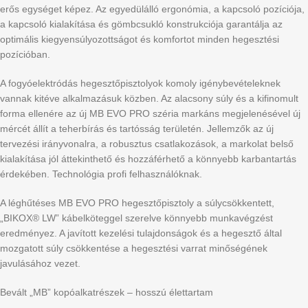
erős egységet képez. Az egyedülálló ergonómia, a kapcsoló pozíciója,
a kapcsoló kialakítása és gömbcsukló konstrukciója garantálja az
optimális kiegyensúlyozottságot és komfortot minden hegesztési
pozícióban.
A fogyóelektródás hegesztőpisztolyok komoly igénybevételeknek
vannak kitéve alkalmazásuk közben. Az alacsony súly és a kifinomult
forma ellenére az új MB EVO PRO széria markáns megjelenésével új
mércét állít a teherbírás és tartósság területén. Jellemzők az új
tervezési irányvonalra, a robusztus csatlakozások, a markolat belső
kialakítása jól áttekinthető és hozzáférhető a könnyebb karbantartás
érdekében. Technológia profi felhasználóknak.
A léghűtéses MB EVO PRO hegesztőpisztoly a súlycsökkentett,
„BIKOX® LW” kábelköteggel szerelve könnyebb munkavégzést
eredményez. A javított kezelési tulajdonságok és a hegesztő által
mozgatott súly csökkentése a hegesztési varrat minőségének
javulásához vezet.
Bevált „MB” kopóalkatrészek – hosszú élettartam