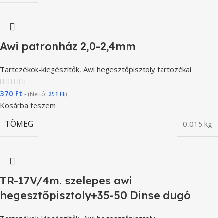
Awi patronház 2,0-2,4mm
Tartozékok-kiegészítők
,
Awi hegesztőpisztoly tartozékai
370
Ft
- (Nettó:
291
Ft
)
Kosárba teszem
TÖMEG
0,015 kg
TR-17V/4m. szelepes awi
hegesztőpisztoly+35-50 Dinse dugó
Tartozékok-kiegészítők
,
Awi hegesztőpisztoly