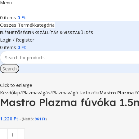
Menu
0
items
0
Ft
Összes Termékkategória
ELÉRHETŐSÉGEINK
SZÁLLÍTÁS & VISSZAKÜLDÉS
Login / Register
0
items
0
Ft
Search
Click to enlarge
Kezdőlap
Plazmavágás
Plazmavágó tartozék
Mastro Plazma f
Mastro Plazma fúvóka 1.
1.220
Ft
- (Nettó:
961
Ft
)