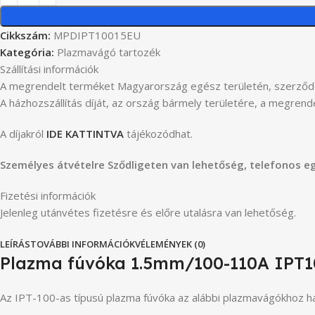
Cikkszám:
MPDIPT10015EU
Kategória:
Plazmavágó tartozék
Szállítási információk
A megrendelt terméket Magyarország egész területén, szerződö
A házhozszállítás díját, az ország bármely területére, a megren
A díjakról
IDE KATTINTVA
tájékozódhat.
Személyes átvételre Sződligeten van lehetőség, telefonos e
Fizetési információk
Jelenleg utánvétes fizetésre és előre utalásra van lehetőség.
LEÍRÁS
TOVÁBBI INFORMÁCIÓK
VÉLEMÉNYEK (0)
Plazma fúvóka 1.5mm/100-110A IPT1
Az IPT-100-as típusú plazma fúvóka az alábbi plazmavágókhoz h