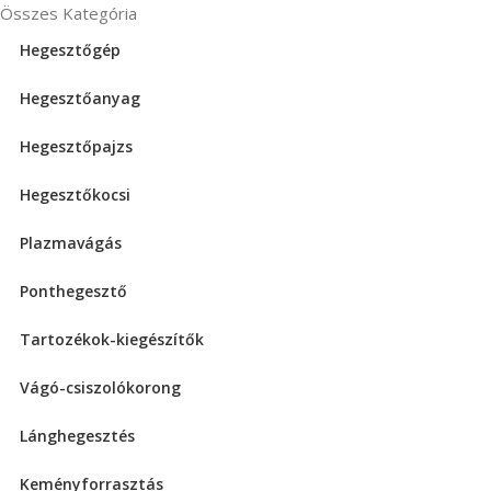
Összes Kategória
Hegesztőgép
Hegesztőanyag
Hegesztőpajzs
Hegesztőkocsi
Plazmavágás
Ponthegesztő
Tartozékok-kiegészítők
Vágó-csiszolókorong
Lánghegesztés
Keményforrasztás