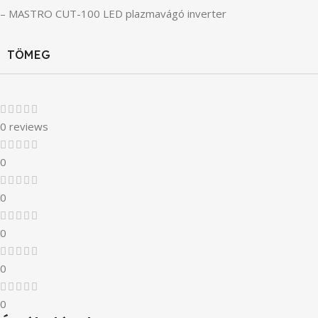
– MASTRO CUT-100 LED plazmavágó inverter
TÖMEG
0 reviews
0
0
0
0
0