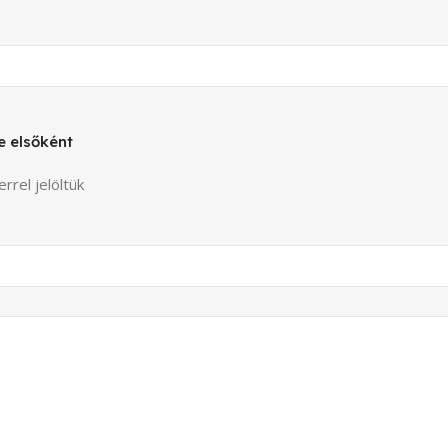
 elsőként
rrel jelöltük