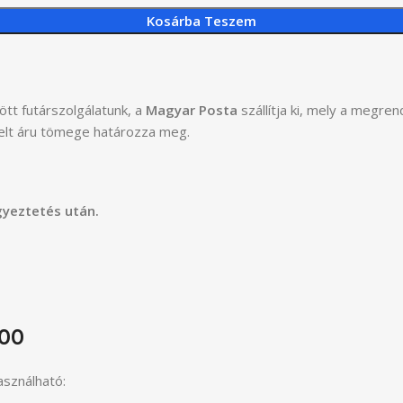
Kosárba Teszem
tt futárszolgálatunk, a
Magyar Posta
szállítja ki, mely a megre
delt áru tömege határozza meg.
gyeztetés után.
00
asználható: