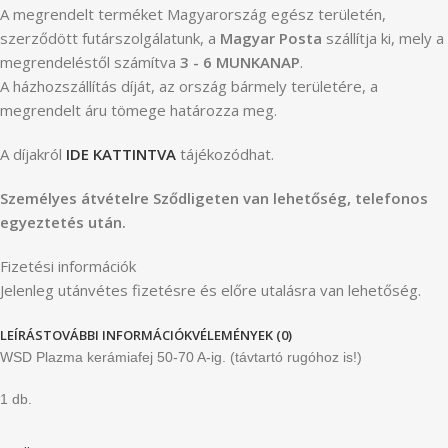
A megrendelt terméket Magyarország egész területén,
szerződött futárszolgálatunk, a
Magyar Posta
szállítja ki, mely a
megrendeléstől számítva
3 - 6 MUNKANAP
.
A házhozszállítás díját, az ország bármely területére, a
megrendelt áru tömege határozza meg.
A díjakról
IDE KATTINTVA
tájékozódhat.
Személyes átvételre Sződligeten van lehetőség, telefonos
egyeztetés után.
Fizetési információk
Jelenleg utánvétes fizetésre és előre utalásra van lehetőség.
LEÍRÁS
TOVÁBBI INFORMÁCIÓK
VÉLEMÉNYEK (0)
WSD Plazma kerámiafej 50-70 A-ig. (távtartó rugóhoz is!)
1 db.