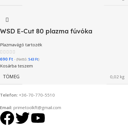
WSD E-Cut 80 plazma fúvóka
Plazmavágó tartozék
690
Ft
- (Nettó:
543
Ft
)
Kosárba teszem
TÖMEG
0,02 kg
Telefon:
+36-70-770-5510
Email:
primetoolkft@gmail.com