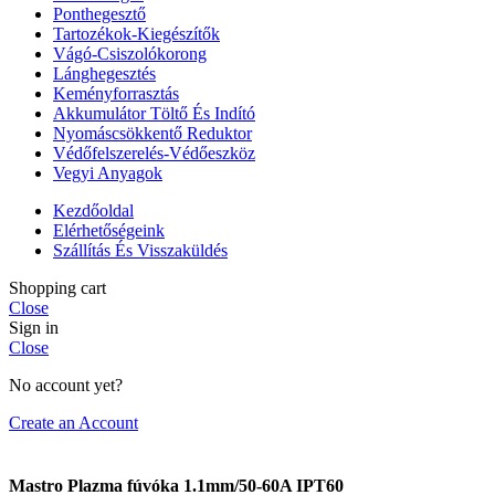
Ponthegesztő
Tartozékok-Kiegészítők
Vágó-Csiszolókorong
Lánghegesztés
Keményforrasztás
Akkumulátor Töltő És Indító
Nyomáscsökkentő Reduktor
Védőfelszerelés-Védőeszköz
Vegyi Anyagok
Kezdőoldal
Elérhetőségeink
Szállítás És Visszaküldés
Shopping cart
Close
Sign in
Close
No account yet?
Create an Account
Mastro Plazma fúvóka 1.1mm/50-60A IPT60