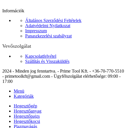
Információk
Általános Szerződési Feltételek
Adatvédelmi Nyilatkozat
Impresszum
Panaszkezelési szabályzat
Vevőszolgálat
Kapcsolatfelvétel
Szállítás és Visszaküldés
2024 - Minden jog fenntartva. - Prime Tool Kft. - +36-70-770-5510
- primetoolkft@gmail.com - Ügyfélszolgálat elérhetősége: 09:00 -
17:00
Menü
Kategóriák
Hegesztőgép
Hegesztőanyag
Hegesztőpajzs
Hegesztőkocsi
Plazmavágás