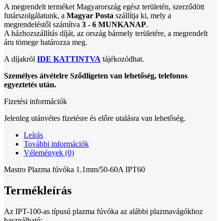
A megrendelt terméket Magyarország egész területén, szerződött
futárszolgálatunk, a
Magyar Posta
szállítja ki, mely a
megrendeléstől számítva
3 - 6 MUNKANAP
.
A házhozszállítás díját, az ország bármely területére, a megrendelt
áru tömege határozza meg.
A díjakról
IDE KATTINTVA
tájékozódhat.
Személyes átvételre Sződligeten van lehetőség, telefonos
egyeztetés után.
Fizetési információk
Jelenleg utánvétes fizetésre és előre utalásra van lehetőség.
Leírás
További információk
Vélemények (0)
Mastro Plazma fúvóka 1.1mm/50-60A IPT60
Termékleírás
Az IPT-100-as típusú plazma fúvóka az alábbi plazmavágókhoz
használható: