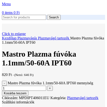
Menu
0
items
0
Ft
Search
Click to enlarge
Kezdőlap
Plazmavágás
Plazmavágó tartozék
Mastro Plazma fúvóka
1.1mm/50-60A IPT60
Mastro Plazma fúvóka
1.1mm/50-60A IPT60
820
Ft
- (Nettó:
646
Ft
)
Mastro Plazma fúvóka 1.1mm/50-60A IPT60 mennyiség
Kosárba teszem
Cikkszám:
MPDIPT406011EU
Kategória:
Plazmavágó tartozék
Szállítási információk